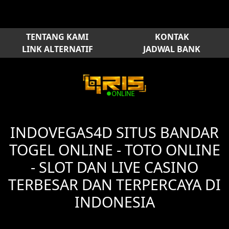
TENTANG KAMI
KONTAK
LINK ALTERNATIF
JADWAL BANK
INDOVEGAS4D SITUS BANDAR
TOGEL ONLINE - TOTO ONLINE
- SLOT DAN LIVE CASINO
TERBESAR DAN TERPERCAYA DI
INDONESIA